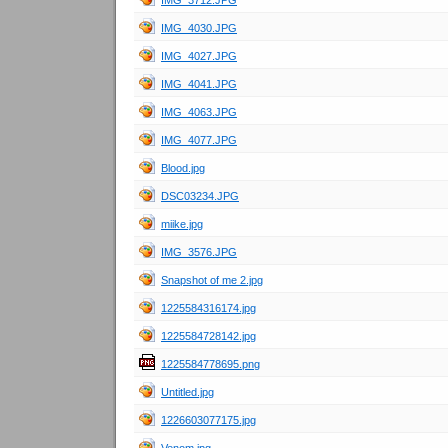
IMG_3712.JPG
IMG_4030.JPG
IMG_4027.JPG
IMG_4041.JPG
IMG_4063.JPG
IMG_4077.JPG
Blood.jpg
DSC03234.JPG
miike.jpg
IMG_3576.JPG
Snapshot of me 2.jpg
1225584316174.jpg
1225584728142.jpg
1225584778695.png
Untitled.jpg
1226603077175.jpg