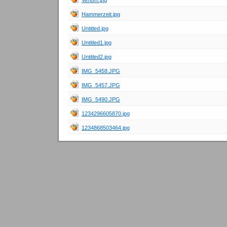
Venom.jpg
Hammerzeit.jpg
Untitled.jpg
Untitled1.jpg
Untitled2.jpg
IMG_5458.JPG
IMG_5457.JPG
IMG_5490.JPG
1234296605870.jpg
1234868503464.jpg