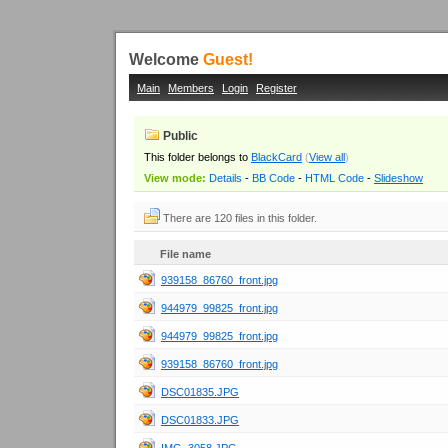
Welcome
Guest!
Main
Members
Login
Register
Public
This folder belongs to
BlackCard
(
View all
)
View mode:
Details
-
BB Code
-
HTML Code
-
Slideshow
There are 120 files in this folder.
File name
939158_86760_front.jpg
944979_99825_front.jpg
944979_99825_front.jpg
939158_86760_front.jpg
DSC01835.JPG
DSC01833.JPG